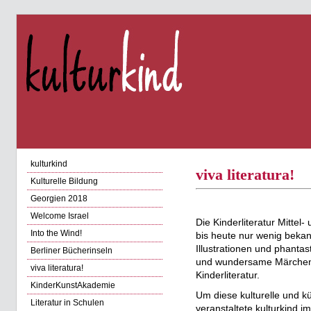
kulturkind
viva literatura!
Kulturelle Bildung
Georgien 2018
Welcome Israel
Die Kinderliteratur Mitte
Into the Wind!
bis heute nur wenig bekann
Illustrationen und phanta
Berliner Bücherinseln
und wundersame Märchen, o
viva literatura!
Kinderliteratur.
KinderKunstAkademie
Um diese kulturelle und kü
Literatur in Schulen
veranstaltete kulturkind 